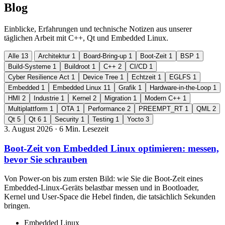
Blog
Einblicke, Erfahrungen und technische Notizen aus unserer
täglichen Arbeit mit C++, Qt und Embedded Linux.
Alle
13
Architektur
1
Board-Bring-up
1
Boot-Zeit
1
BSP
1
Build-Systeme
1
Buildroot
1
C++
2
CI/CD
1
Cyber Resilience Act
1
Device Tree
1
Echtzeit
1
EGLFS
1
Embedded
1
Embedded Linux
11
Grafik
1
Hardware-in-the-Loop
1
HMI
2
Industrie
1
Kernel
2
Migration
1
Modern C++
1
Multiplattform
1
OTA
1
Performance
2
PREEMPT_RT
1
QML
2
Qt
5
Qt 6
1
Security
1
Testing
1
Yocto
3
3. August 2026
·
6 Min. Lesezeit
Boot-Zeit von Embedded Linux optimieren: messen,
bevor Sie schrauben
Von Power-on bis zum ersten Bild: wie Sie die Boot-Zeit eines
Embedded-Linux-Geräts belastbar messen und in Bootloader,
Kernel und User-Space die Hebel finden, die tatsächlich Sekunden
bringen.
Embedded Linux