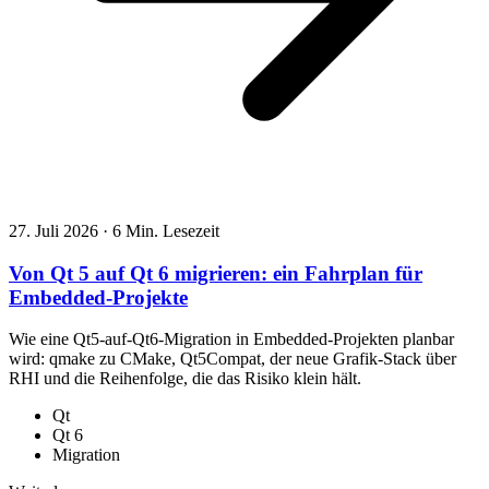
27. Juli 2026
·
6 Min. Lesezeit
Von Qt 5 auf Qt 6 migrieren: ein Fahrplan für
Embedded-Projekte
Wie eine Qt5-auf-Qt6-Migration in Embedded-Projekten planbar
wird: qmake zu CMake, Qt5Compat, der neue Grafik-Stack über
RHI und die Reihenfolge, die das Risiko klein hält.
Qt
Qt 6
Migration