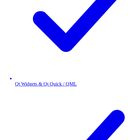
Qt Widgets & Qt Quick / QML