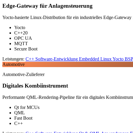
Edge-Gateway für Anlagensteuerung
Yocto-basierte Linux-Distribution für ein industrielles Edge-Gate
Yocto
C++20
OPC UA
MQTT
Secure Boot
Leistungen:
C++ Software-Entwicklung
Embedded Linux
Yocto BSP 
Automotive
Automotive-Zulieferer
Digitales Kombiinstrument
Performante QML-Rendering-Pipeline für ein digitales Kombiinstrum
Qt for MCUs
QML
Fast Boot
C++