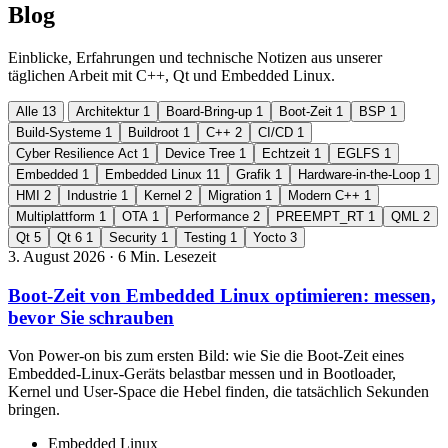
Blog
Einblicke, Erfahrungen und technische Notizen aus unserer
täglichen Arbeit mit C++, Qt und Embedded Linux.
Alle
13
Architektur
1
Board-Bring-up
1
Boot-Zeit
1
BSP
1
Build-Systeme
1
Buildroot
1
C++
2
CI/CD
1
Cyber Resilience Act
1
Device Tree
1
Echtzeit
1
EGLFS
1
Embedded
1
Embedded Linux
11
Grafik
1
Hardware-in-the-Loop
1
HMI
2
Industrie
1
Kernel
2
Migration
1
Modern C++
1
Multiplattform
1
OTA
1
Performance
2
PREEMPT_RT
1
QML
2
Qt
5
Qt 6
1
Security
1
Testing
1
Yocto
3
3. August 2026
·
6 Min. Lesezeit
Boot-Zeit von Embedded Linux optimieren: messen,
bevor Sie schrauben
Von Power-on bis zum ersten Bild: wie Sie die Boot-Zeit eines
Embedded-Linux-Geräts belastbar messen und in Bootloader,
Kernel und User-Space die Hebel finden, die tatsächlich Sekunden
bringen.
Embedded Linux