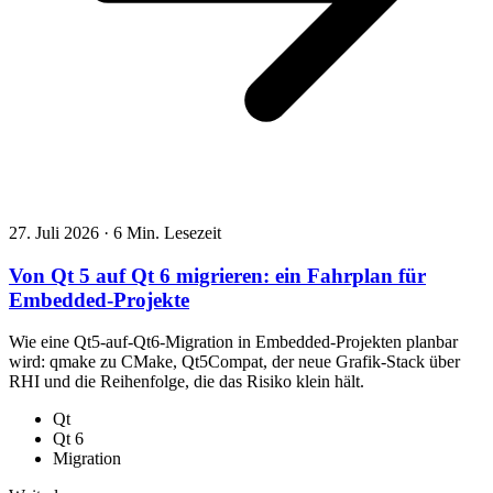
27. Juli 2026
·
6 Min. Lesezeit
Von Qt 5 auf Qt 6 migrieren: ein Fahrplan für
Embedded-Projekte
Wie eine Qt5-auf-Qt6-Migration in Embedded-Projekten planbar
wird: qmake zu CMake, Qt5Compat, der neue Grafik-Stack über
RHI und die Reihenfolge, die das Risiko klein hält.
Qt
Qt 6
Migration